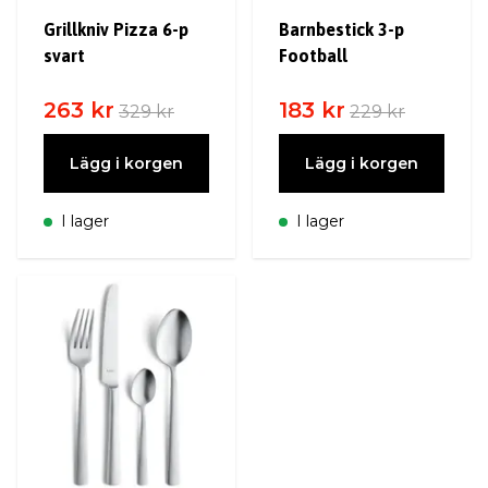
Grillkniv Pizza 6-p
Barnbestick 3-p
svart
Football
263 kr
183 kr
329 kr
229 kr
Lägg i korgen
Lägg i korgen
I lager
I lager