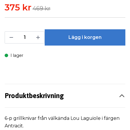
375 kr
469 kr
Lägg i korgen
I lager
Produktbeskrivning
6-p grillknivar från välkända Lou Laguiole i färgen
Antracit.