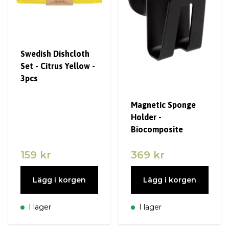
Swedish Dishcloth
Set - Citrus Yellow -
3pcs
Magnetic Sponge
Holder -
Biocomposite
159 kr
369 kr
Lägg i korgen
Lägg i korgen
I lager
I lager