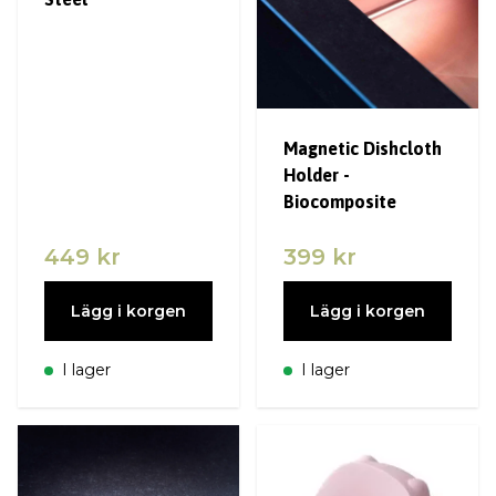
Magnetic Dishcloth
Holder -
Biocomposite
449 kr
399 kr
Lägg i korgen
Lägg i korgen
I lager
I lager