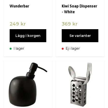
Wunderbar
Kiwi Soap Dispenser
- White
249 kr
369 kr
Lägg i korgen
Se varianter
I lager
Ej i lager