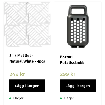
Sink Mat Set -
Potturi
Natural White - 4pcs
Potatisskrubb
249 kr
299 kr
Lägg i korgen
Lägg i korgen
I lager
I lager