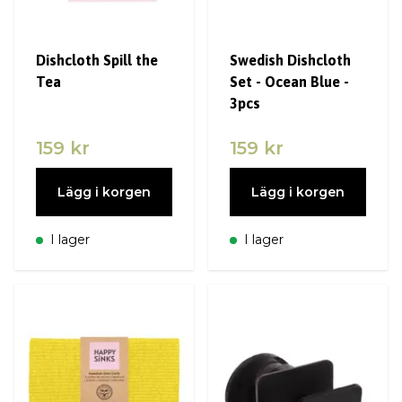
Dishcloth Spill the
Swedish Dishcloth
Tea
Set - Ocean Blue -
3pcs
159 kr
159 kr
Lägg i korgen
Lägg i korgen
I lager
I lager