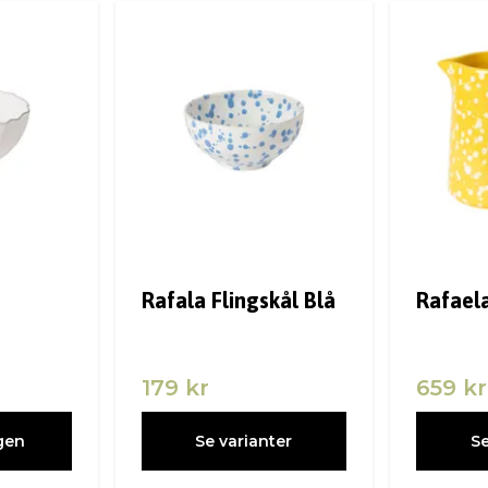
Rafala Flingskål Blå
Rafael
179 kr
659 kr
gen
Se varianter
Se