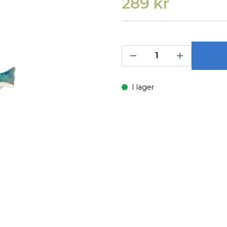
289 kr
I lager