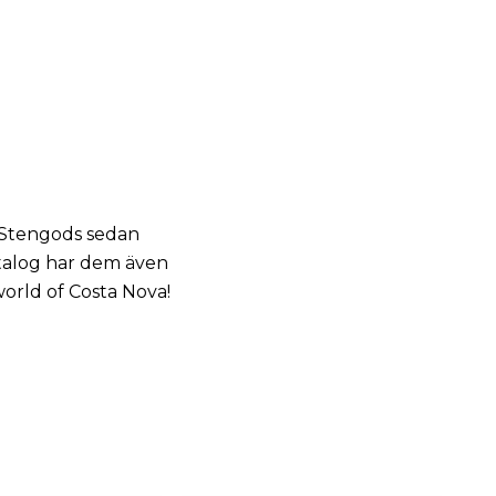
v Stengods sedan
katalog har dem även
world of Costa Nova!