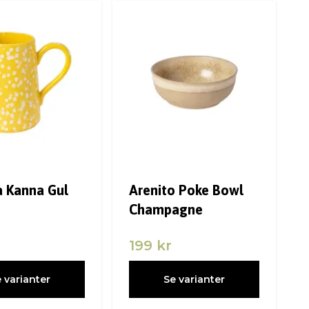
a Kanna Gul
Arenito Poke Bowl
Champagne
199 kr
 varianter
Se varianter