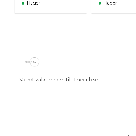
I lager
I lager
Varmt välkommen till Thecrib.se