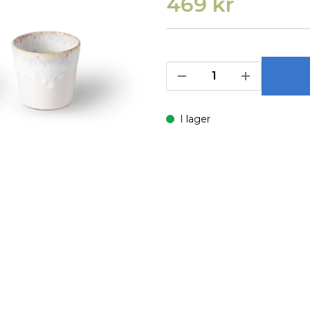
469 kr
I lager