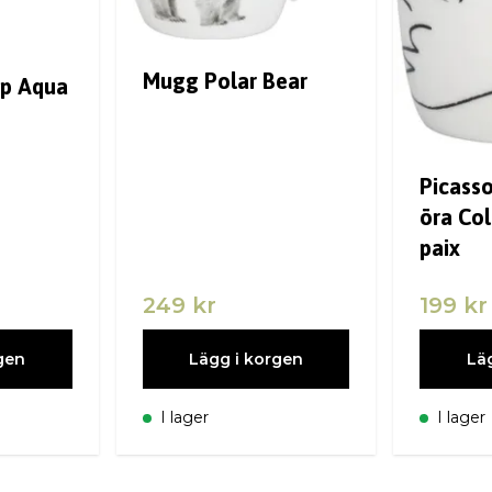
Mugg Polar Bear
-p Aqua
Picass
öra Co
paix
249 kr
199 kr
gen
Lägg i korgen
Lä
I lager
I lager