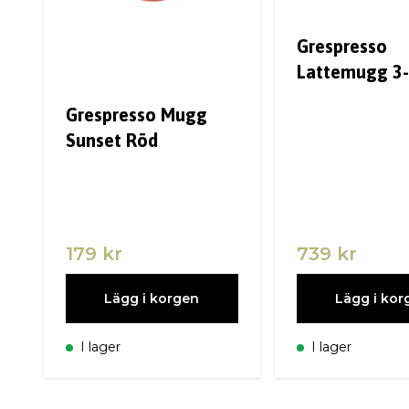
Grespresso
Lattemugg 3
Grespresso Mugg
Sunset Röd
179 kr
739 kr
Lägg i korgen
Lägg i kor
I lager
I lager