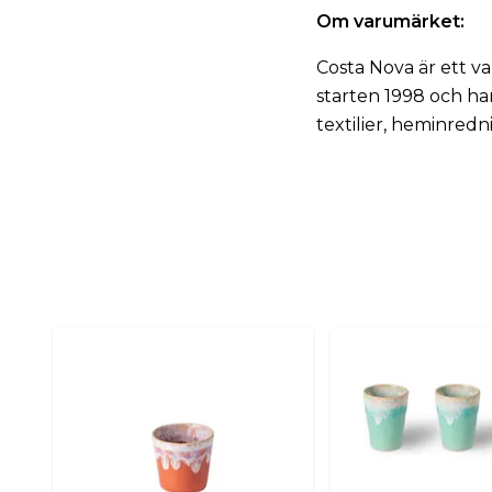
Om varumärket:
Costa Nova är ett v
starten 1998 och har
textilier, heminred