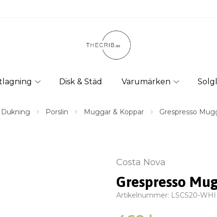
tlagning
Disk & Städ
Varumärken
Solg
Dukning
Porslin
Muggar & Koppar
Grespresso Mugg
Costa Nova
Grespresso Mug
Artikelnummer:
LSCS20-WHI