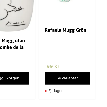
Rafaela Mugg Grön
o Mugg utan
lombe de la
199 kr
gg i korgen
Se varianter
Ej i lager