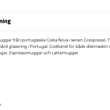
ning
ggar från portugisiska Costa Nova i serien Grespresso. T
rd glasering i Portugal. Godkänd för både diskmaskin oc
ggar, Espressomuggar och Lattemuggar.
n