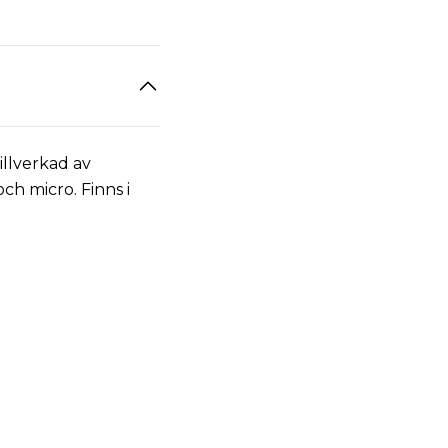
illverkad av
h micro. Finns i