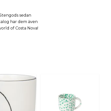
v Stengods sedan
katalog har dem även
world of Costa Nova!