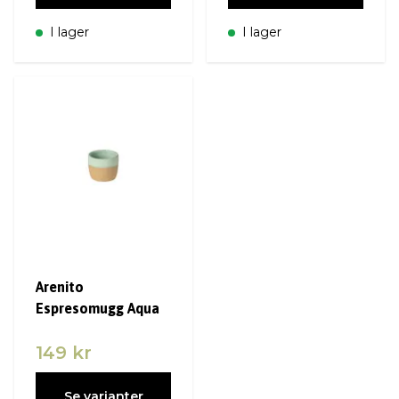
I lager
I lager
Arenito
Espresomugg Aqua
149 kr
Se varianter