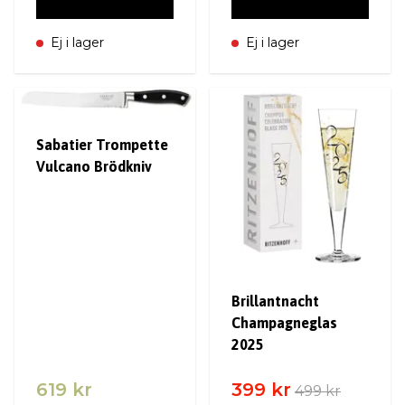
Ej i lager
Ej i lager
Sabatier Trompette
Vulcano Brödkniv
Brillantnacht
Champagneglas
2025
619 kr
399 kr
499 kr