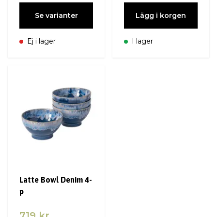
Se varianter
Lägg i korgen
Ej i lager
I lager
Latte Bowl Denim 4-
p
719 kr