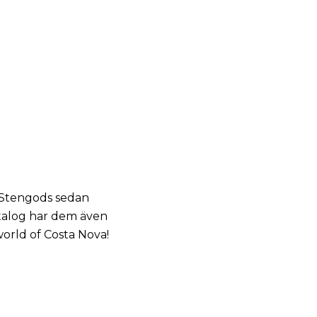
v Stengods sedan
katalog har dem även
world of Costa Nova!