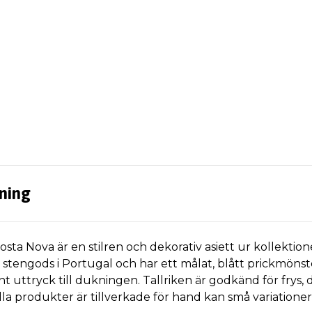
ning
Costa Nova är en stilren och dekorativ asiett ur kollektion
 stengods i Portugal och har ett målat, blått prickmönst
 uttryck till dukningen. Tallriken är godkänd för frys, 
a produkter är tillverkade för hand kan små variationer 