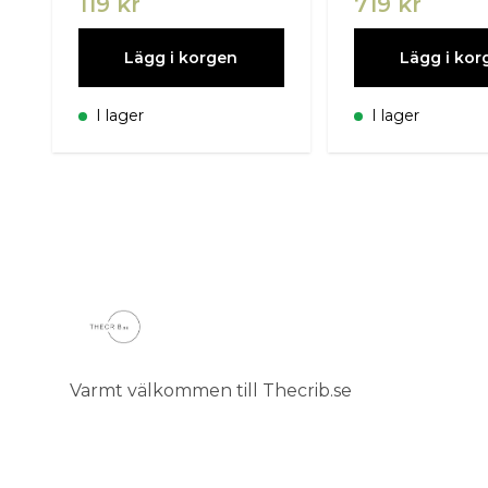
119 kr
719 kr
Lägg i korgen
Lägg i kor
I lager
I lager
Varmt välkommen till Thecrib.se