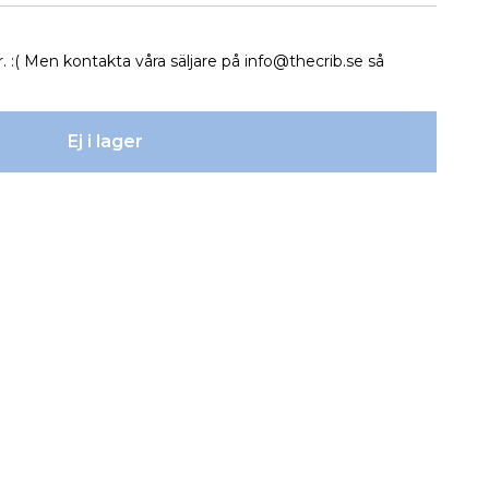
r. :( Men kontakta våra säljare på
info@thecrib.se
så
Ej i lager