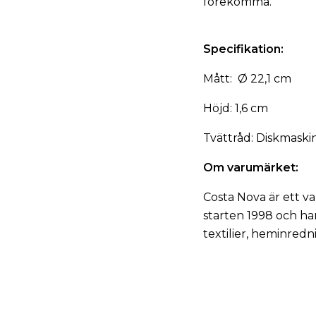
förekomma.
Specifikation:
Mått: Ø 22,1 cm
Höjd: 1,6 cm
Tvättråd: Diskmaski
Om varumärket:
Costa Nova är ett v
starten 1998 och har
textilier, heminred