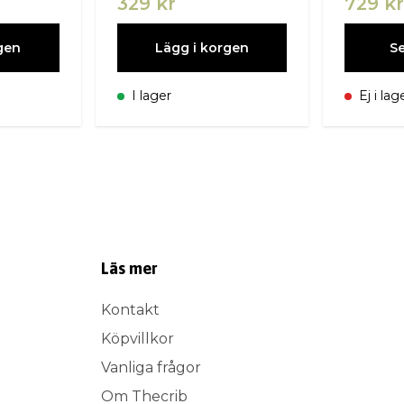
329 kr
729 k
gen
Lägg i korgen
Se
I lager
Ej i lag
Läs mer
Kontakt
Köpvillkor
Vanliga frågor
Om Thecrib