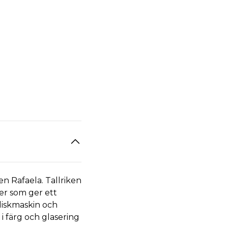
en Rafaela. Tallriken
er som ger ett
diskmaskin och
i färg och glasering