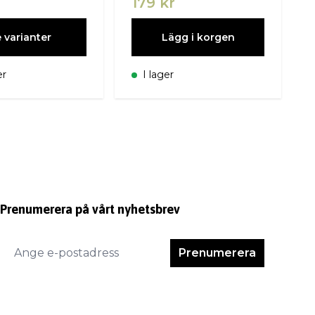
r
179 kr
 varianter
Lägg i korgen
er
I lager
Prenumerera på vårt nyhetsbrev
Prenumerera