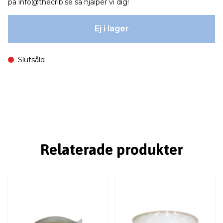
på
info@thecrib.se
så hjälper vi dig!
Ej i lager
Slutsåld
Relaterade produkter