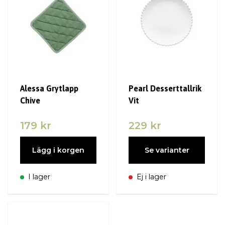
Alessa Grytlapp
Pearl Desserttallrik
Chive
Vit
179 kr
229 kr
Lägg i korgen
Se varianter
I lager
Ej i lager