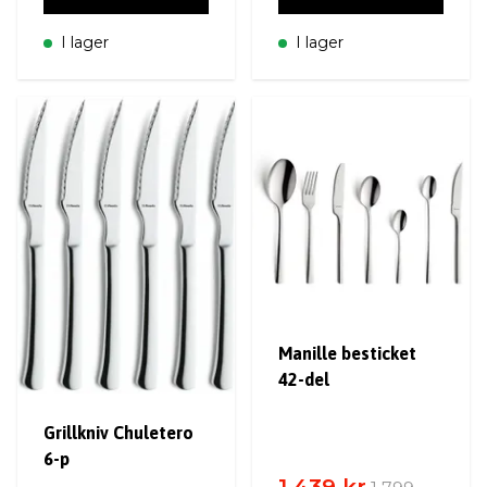
I lager
I lager
Manille besticket
42-del
Grillkniv Chuletero
6-p
1 439 kr