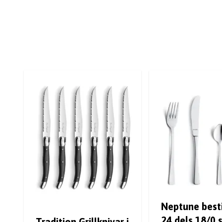
Neptune best
24 dels 18/0 s
Tradition Grillknivar i