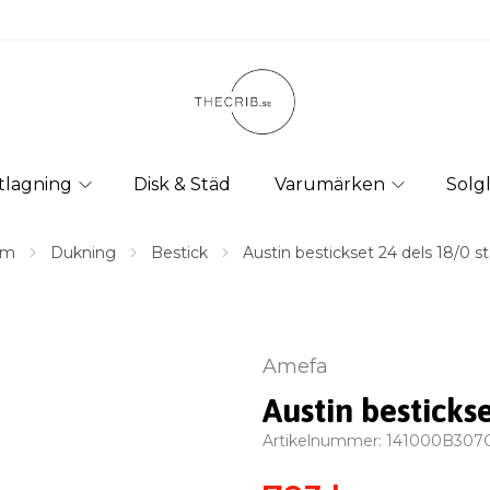
tlagning
Disk & Städ
Varumärken
Solg
em
Dukning
Bestick
Austin bestickset 24 dels 18/0 st
Amefa
Austin bestickse
Artikelnummer:
141000B307