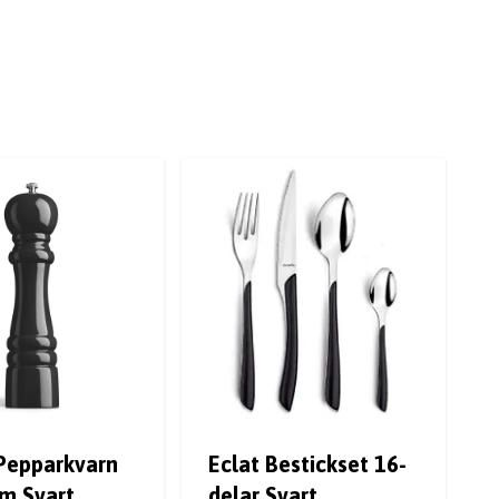
 Pepparkvarn
Eclat Bestickset 16-
cm Svart
delar Svart