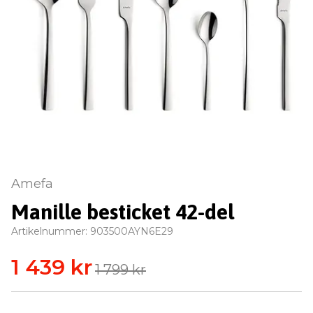
Amefa
Manille besticket 42-del
Artikelnummer:
903500AYN6E29
1 439 kr
1 799 kr