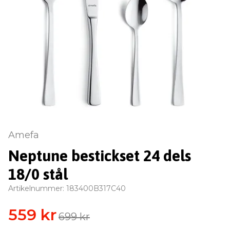
Amefa
Neptune bestickset 24 dels
18/0 stål
Artikelnummer:
183400B317C40
559 kr
699 kr