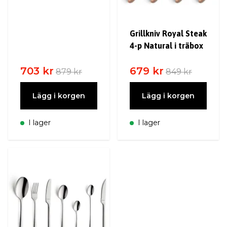
Grillkniv Royal Steak
4-p Natural i träbox
703 kr
679 kr
879 kr
849 kr
Lägg i korgen
Lägg i korgen
I lager
I lager