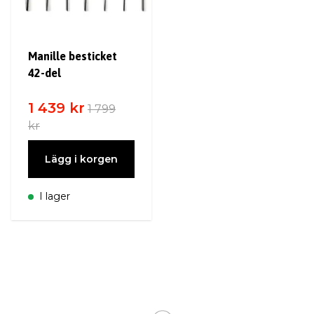
Manille besticket
42-del
1 439 kr
1 799
kr
Lägg i korgen
I lager