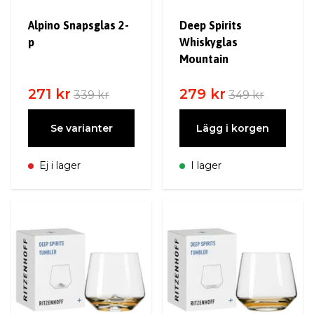
Alpino Snapsglas 2-
Deep Spirits
p
Whiskyglas
Mountain
271 kr
279 kr
339 kr
349 kr
Se varianter
Lägg i korgen
Ej i lager
I lager