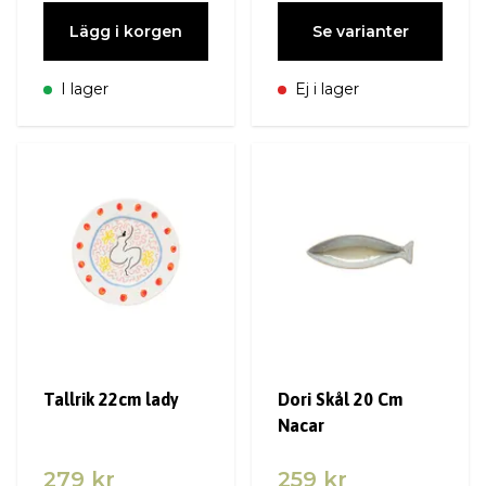
Lägg i korgen
Se varianter
I lager
Ej i lager
Tallrik 22cm lady
Dori Skål 20 Cm
Nacar
279 kr
259 kr