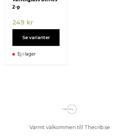
2-p
249 kr
Se varianter
Ej i lager
Varmt välkommen till Thecrib.se