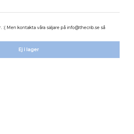
r. :( Men kontakta våra säljare på
info@thecrib.se
så
Ej i lager