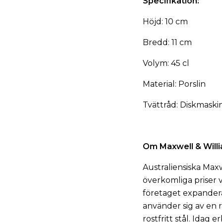
Specifikation:
Höjd: 10 cm
Bredd: 11 cm
Volym: 45 cl
Material: Porslin
Tvättråd: Diskmaski
Om Maxwell & Will
Australiensiska Maxw
överkomliga priser v
företaget expandera
använder sig av en r
rostfritt stål. Idag 