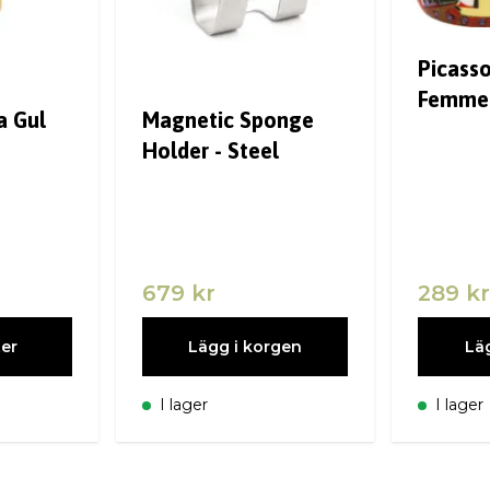
Picass
Femme
a Gul
Magnetic Sponge
Holder - Steel
679 kr
289 k
ter
Lägg i korgen
Lä
I lager
I lager