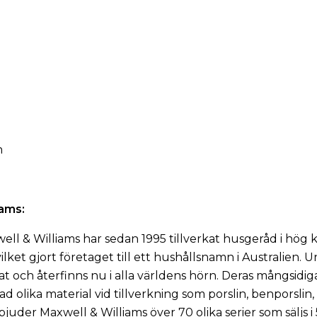
n
iams:
ell & Williams har sedan 1995 tillverkat husgeråd i hög kva
ilket gjort företaget till ett hushållsnamn i Australien. 
t och återfinns nu i alla världens hörn. Deras mångsidig
ad olika material vid tillverkning som porslin, benporslin,
erbjuder Maxwell & Williams över 70 olika serier som säljs 