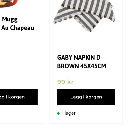
o Mugg
 Au Chapeau
GABY NAPKIN D
BROWN 45X45CM
r
99 kr
gg i korgen
Lägg i korgen
I lager