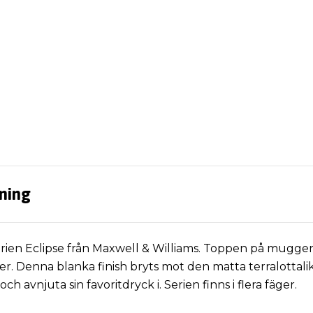
ning
rien Eclipse från Maxwell & Williams. Toppen på muggen
r. Denna blanka finish bryts mot den matta terralottal
och avnjuta sin favoritdryck i. Serien finns i flera fäger.