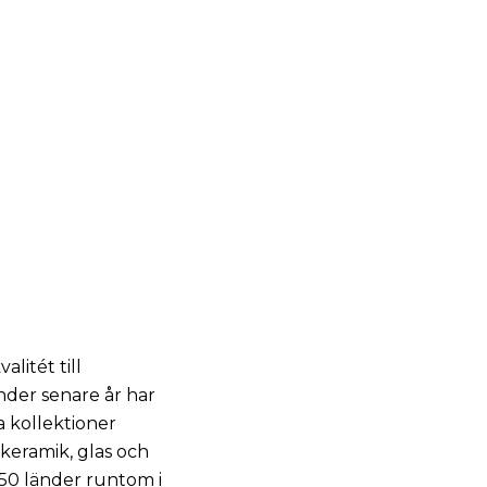
litét till
Under senare år har
a kollektioner
 keramik, glas och
i 50 länder runtom i