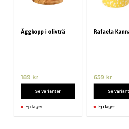
Äggkopp i olivträ
Rafaela Kann
189 kr
659 kr
Se varianter
Se varian
Ej i lager
Ej i lager