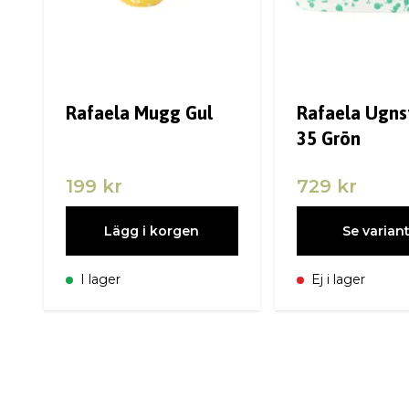
Rafaela Mugg Gul
Rafaela Ugn
35 Grön
199 kr
729 kr
Lägg i korgen
Se varian
I lager
Ej i lager