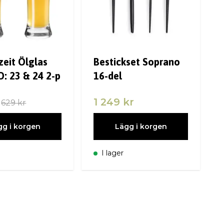
zeit Ölglas
Bestickset Soprano
: 23 & 24 2-p
16-del
1 249 kr
629 kr
gg i korgen
Lägg i korgen
I lager