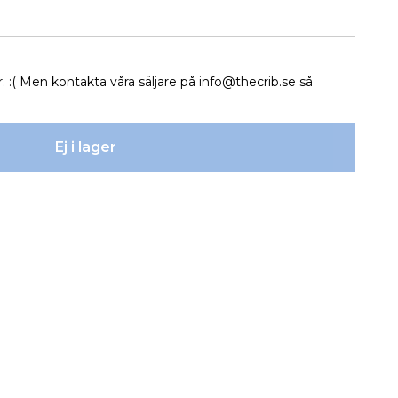
r. :( Men kontakta våra säljare på
info@thecrib.se
så
Ej i lager