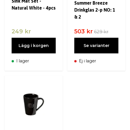
Sink Mat Set -
Summer Breeze
Natural White - 4pcs
Drinkglas 2-p NO: 1
& 2
249 kr
503 kr
629 kr
Lägg i korgen
Se varianter
I lager
Ej i lager