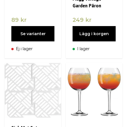
Garden Päron
89 kr
249 kr
Se varianter
Lägg i korgen
Ej i lager
I lager