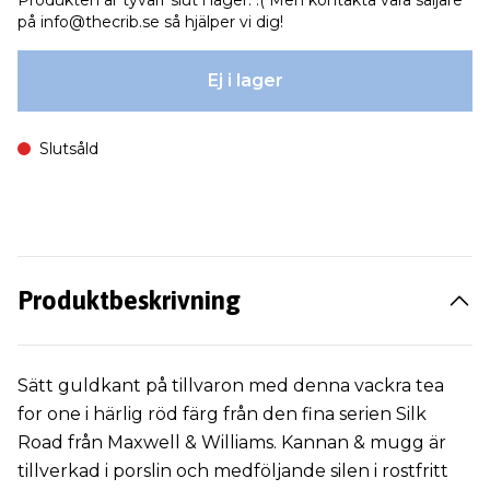
Produkten är tyvärr slut i lager. :( Men kontakta våra säljare
på
info@thecrib.se
så hjälper vi dig!
Ej i lager
Slutsåld
Produktbeskrivning
Sätt guldkant på tillvaron med denna vackra tea
for one i härlig röd färg från den fina serien Silk
Road från Maxwell & Williams. Kannan & mugg är
tillverkad i porslin och medföljande silen i rostfritt