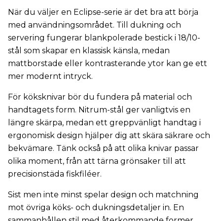
När du väljer en Eclipse-serie är det bra att börja
med användningsområdet. Till dukning och
servering fungerar blankpolerade bestick i 18/10-
stål som skapar en klassisk känsla, medan
mattborstade eller kontrasterande ytor kan ge ett
mer modernt intryck.
För köksknivar bör du fundera på material och
handtagets form. Nitrum-stål ger vanligtvis en
längre skärpa, medan ett greppvänligt handtag i
ergonomisk design hjälper dig att skära säkrare och
bekvämare. Tänk också på att olika knivar passar
olika moment, från att tärna grönsaker till att
precisionstäda fiskfiléer.
Sist men inte minst spelar design och matchning
mot övriga köks- och dukningsdetaljer in. En
sammanhållen stil med återkommande former