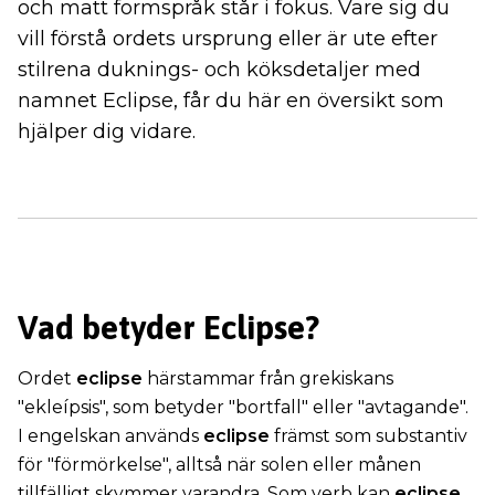
och matt formspråk står i fokus. Vare sig du
vill förstå ordets ursprung eller är ute efter
stilrena duknings- och köksdetaljer med
namnet Eclipse, får du här en översikt som
hjälper dig vidare.
Vad betyder Eclipse?
Ordet
eclipse
härstammar från grekiskans
"ekleípsis", som betyder "bortfall" eller "avtagande".
I engelskan används
eclipse
främst som substantiv
för "förmörkelse", alltså när solen eller månen
tillfälligt skymmer varandra. Som verb kan
eclipse