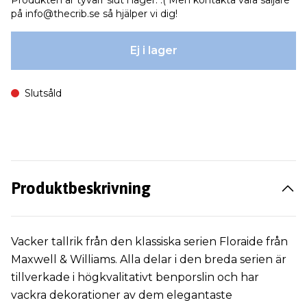
Produkten är tyvärr slut i lager. :( Men kontakta våra säljare
på
info@thecrib.se
så hjälper vi dig!
Ej i lager
Slutsåld
Produktbeskrivning
Vacker tallrik från den klassiska serien Floraide från
Maxwell & Williams. Alla delar i den breda serien är
tillverkade i högkvalitativt benporslin och har
vackra dekorationer av dem elegantaste