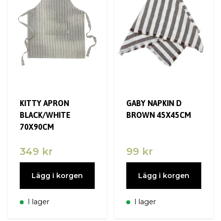
KITTY APRON
GABY NAPKIN D
BLACK/WHITE
BROWN 45X45CM
70X90CM
349 kr
99 kr
Lägg i korgen
Lägg i korgen
I lager
I lager