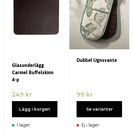
Dubbel Ugnsvante
Glasunderlägg
Carmel Buffelskinn
4-p
249 kr
99 kr
Lägg i korgen
Se varianter
I lager
Ej i lager