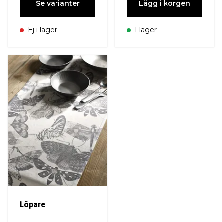
Se varianter
Lägg i korgen
Ej i lager
I lager
Löpare