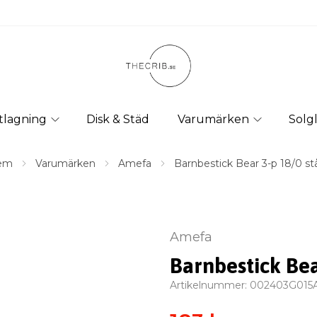
tlagning
Disk & Städ
Varumärken
Solg
em
Varumärken
Amefa
Barnbestick Bear 3-p 18/0 stå
Amefa
Barnbestick Bea
Artikelnummer:
002403G015