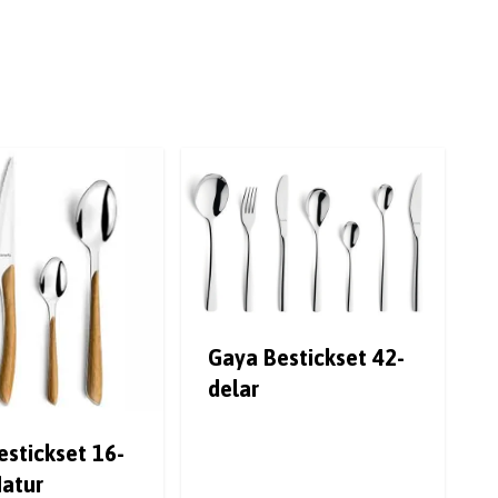
Gaya Bestickset 42-
delar
estickset 16-
Natur