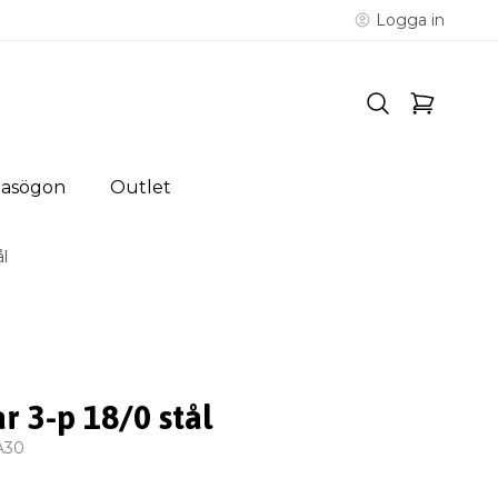
Logga in
lasögon
Outlet
l
r 3-p 18/0 stål
A30