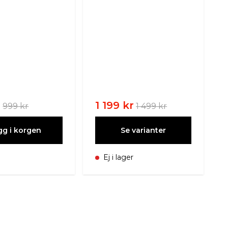
r
1 199 kr
999 kr
1 499 kr
gg i korgen
Se varianter
Ej i lager