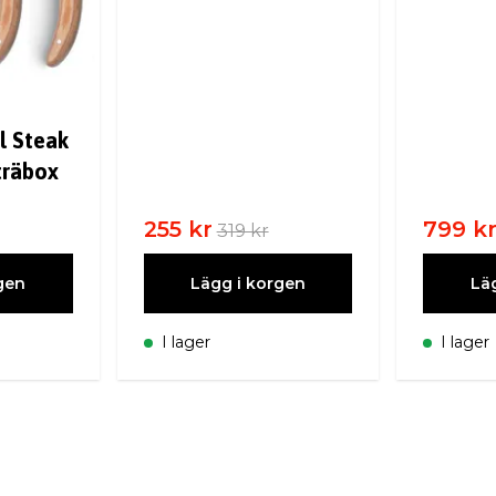
al Steak
träbox
255 kr
799 k
319 kr
gen
Lägg i korgen
Lä
I lager
I lager