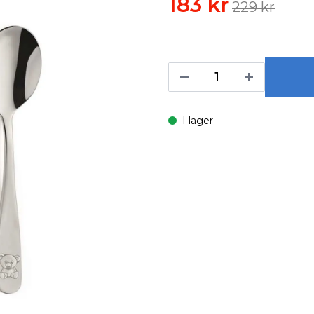
183 kr
229 kr
I lager