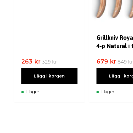
Grillkniv Roy
4-p Natural i 
263 kr
679 kr
329 kr
849 kr
Lägg i korgen
Lägg i kor
I lager
I lager