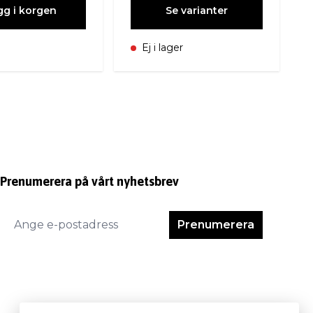
gg i korgen
Se varianter
Ej i lager
Prenumerera på vårt nyhetsbrev
Prenumerera