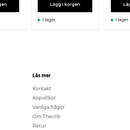
gen
Lägg i korgen
Lä
I lager
I lager
Läs mer
Kontakt
Köpvillkor
Vanliga frågor
Om Thecrib
Retur