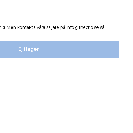
r. :( Men kontakta våra säljare på
info@thecrib.se
så
Ej i lager