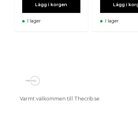
Lägg i korgen
Lägg i kor
I lager
I lager
Varmt välkommen till Thecrib.se