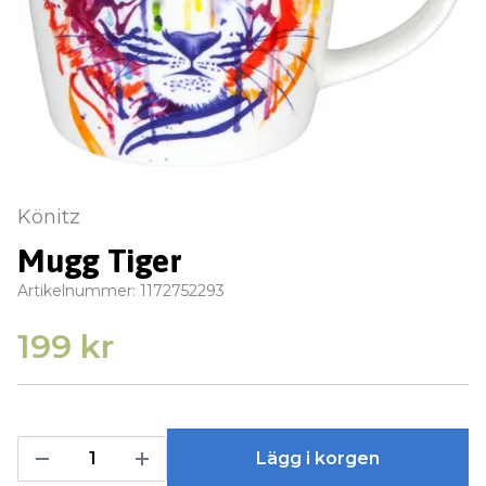
Könitz
Mugg Tiger
Artikelnummer:
1172752293
199 kr
Lägg i korgen