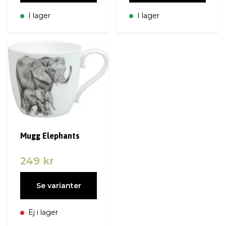
I lager
I lager
Mugg Elephants
249 kr
Se varianter
Ej i lager