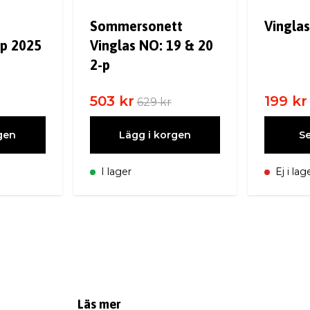
Sommersonett
Vinglas
-p 2025
Vinglas NO: 19 & 20
2-p
503 kr
199 kr
629 kr
gen
Lägg i korgen
Se
I lager
Ej i lag
Läs mer