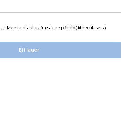
r. :( Men kontakta våra säljare på
info@thecrib.se
så
Ej i lager