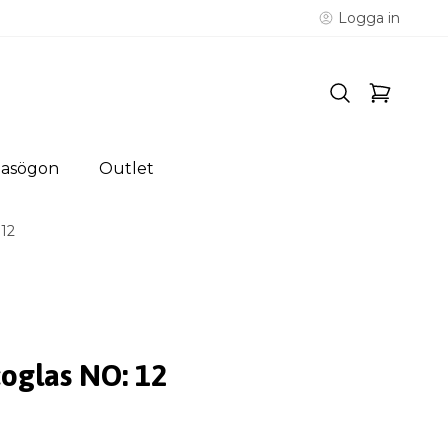
Logga in
lasögon
Outlet
12
coglas NO: 12