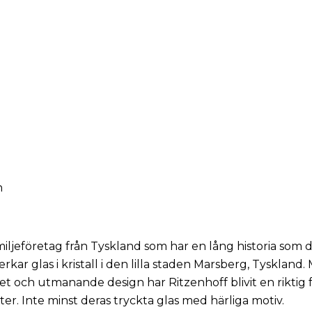
s
n
miljeföretag från Tyskland som har en lång historia som dr
erkar glas i kristall i den lilla staden Marsberg, Tyskland.
tet och utmanande design har Ritzenhoff blivit en riktig 
r. Inte minst deras tryckta glas med härliga motiv.