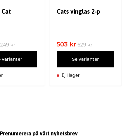
 Cat
Cats vinglas 2-p
503 kr
249 kr
629 kr
 varianter
Se varianter
er
Ej i lager
Prenumerera på vårt nyhetsbrev