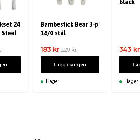
Black
ckset 24
Barnbestick Bear 3-p
 Steel
18/0 stål
183 kr
343 k
kr
229 kr
gen
Lägg i korgen
Lä
I lager
I lager