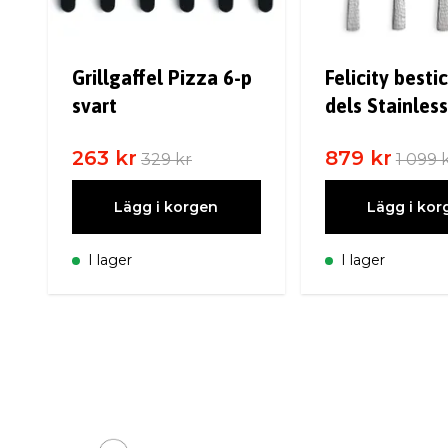
Grillgaffel Pizza 6-p
Felicity besti
svart
dels Stainless
263 kr
879 kr
329 kr
1 099 
Lägg i korgen
Lägg i kor
I lager
I lager