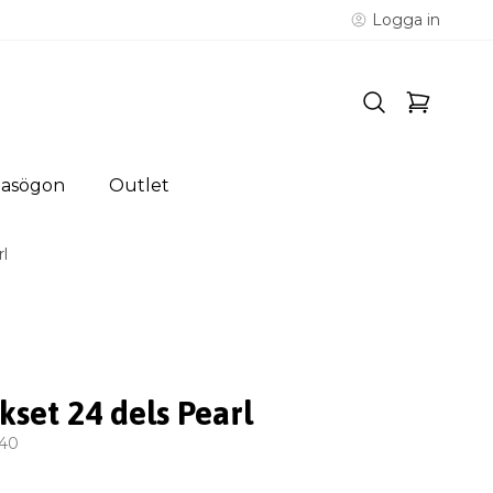
Logga in
lasögon
Outlet
rl
kset 24 dels Pearl
40