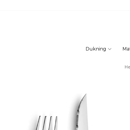
Dukning
Ma
H