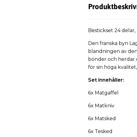
Produktbeskriv
Bestickset 24 delar,
Den franska byn Lagu
blandningen av den
bönder och herdar om
för sin höga kvalite
Set innehåller:
6x Matgaffel
6x Matkniv
6x Matsked
6x Tesked