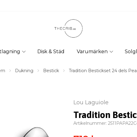
tlagning
Disk & Städ
Varumärken
Solg
em
Dukning
Bestick
Tradition Bestickset 24 dels Pea
Lou Laguiole
Tradition Bestic
Artikelnummer:
2511PAPA22C