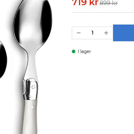
719 kr
899 kr
I lager