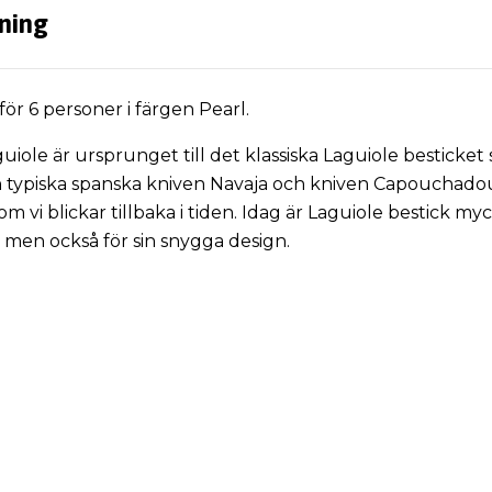
ning
 för 6 personer i färgen Pearl.
iole är ursprunget till det klassiska Laguiole besticket
 typiska spanska kniven Navaja och kniven Capouchado
 vi blickar tillbaka i tiden. Idag är Laguiole bestick m
t, men också för sin snygga design.