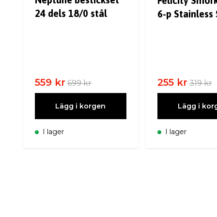
Felicity Smör
24 dels 18/0 stål
6-p Stainless 
559 kr
255 kr
699 kr
319 kr
Lägg i korgen
Lägg i kor
I lager
I lager