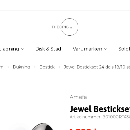
tlagning
Disk & Städ
Varumärken
Solg
m
Dukning
Bestick
Jewel Bestickset 24 dels 18/10 st
Amefa
Jewel Bestickset
Artikelnummer:
801000RT43