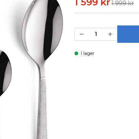
1 599 kr
1 999 kr
I lager