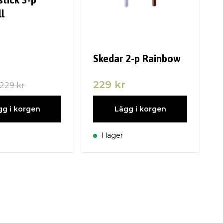
ll
Skedar 2-p Rainbow
229 kr
229 kr
gg i korgen
Lägg i korgen
I lager