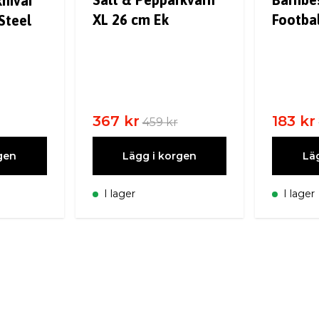
knivar
XL 26 cm Ek
Footba
Steel
367 kr
183 kr
459 kr
gen
Lägg i korgen
Lä
I lager
I lager