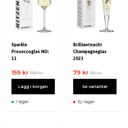
Sparkle
Brilliantnacht
Proseccoglas NO:
Champagneglas
11
2023
159 kr
79 kr
199 kr
99 kr
Lägg i korgen
Se varianter
I lager
Ej i lager