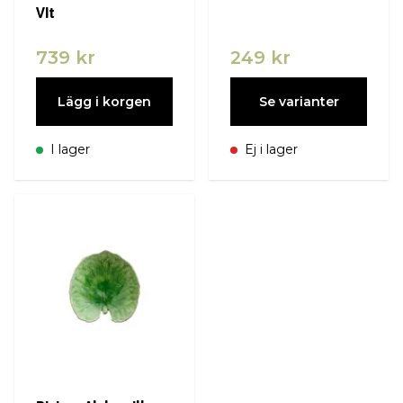
VIt
739 kr
249 kr
Lägg i korgen
Se varianter
I lager
Ej i lager