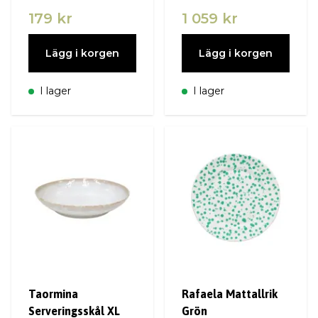
179 kr
1 059 kr
Lägg i korgen
Lägg i korgen
I lager
I lager
Taormina
Rafaela Mattallrik
Serveringsskål XL
Grön