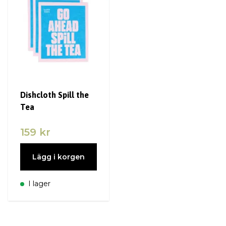
Dishcloth Spill the
Tea
159 kr
Lägg i korgen
I lager