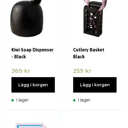
Kiwi Soap Dispenser
Cutlery Basket
- Black
Black
369 kr
259 kr
Lägg i korgen
Lägg i korgen
I lager
I lager