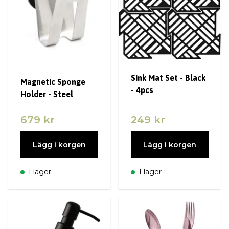
Sink Mat Set - Black
Magnetic Sponge
- 4pcs
Holder - Steel
679 kr
249 kr
Lägg i korgen
Lägg i korgen
I lager
I lager